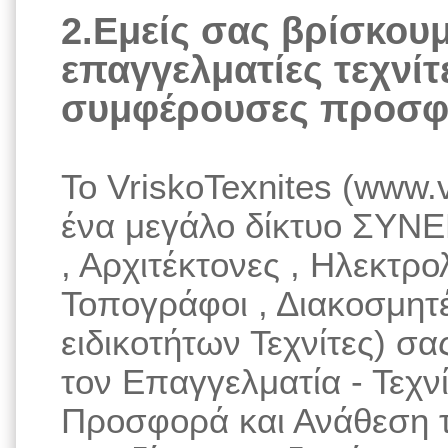
2.Εμείς σας βρίσκου
επαγγελματίες τεχνίτε
συμφέρουσες προσφ
Το VriskoTexnites (www.v
ένα μεγάλο δίκτυο ΣΥΝΕ
, Αρχιτέκτονες , Ηλεκτρο
Τοπογράφοι , Διακοσμητ
ειδικοτήτων Τεχνίτες) σ
τον Επαγγελματία - Τεχνί
Προσφορά και Ανάθεση τ