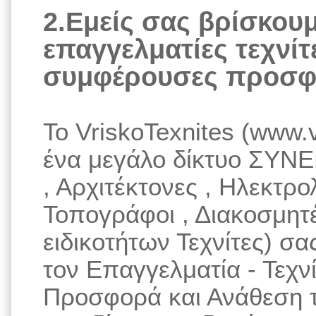
2.Εμείς σας βρίσκου
επαγγελματίες τεχνίτε
συμφέρουσες προσφ
Το VriskoTexnites (www.v
ένα μεγάλο δίκτυο ΣΥΝΕ
, Αρχιτέκτονες , Ηλεκτρο
Τοπογράφοι , Διακοσμητ
ειδικοτήτων Τεχνίτες) σ
τον Επαγγελματία - Τεχνί
Προσφορά και Ανάθεση τ