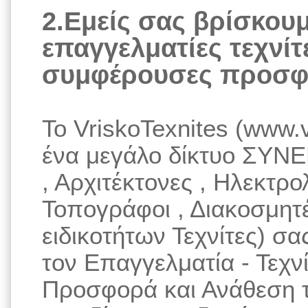
2.Εμείς σας βρίσκου
επαγγελματίες τεχνίτε
συμφέρουσες προσφ
Το VriskoTexnites (www.v
ένα μεγάλο δίκτυο ΣΥΝΕ
, Αρχιτέκτονες , Ηλεκτρο
Τοπογράφοι , Διακοσμητ
ειδικοτήτων Τεχνίτες) σ
τον Επαγγελματία - Τεχνί
Προσφορά και Ανάθεση τ