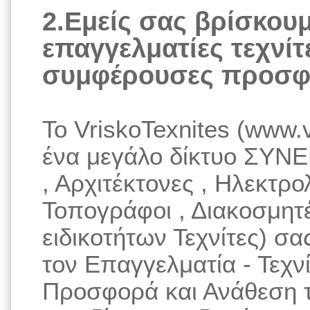
2.Εμείς σας βρίσκου
επαγγελματίες τεχνίτε
συμφέρουσες προσφ
Το VriskoTexnites (www.v
ένα μεγάλο δίκτυο ΣΥΝΕ
, Αρχιτέκτονες , Ηλεκτρο
Τοπογράφοι , Διακοσμητ
ειδικοτήτων Τεχνίτες) σ
τον Επαγγελματία - Τεχνί
Προσφορά και Ανάθεση τ