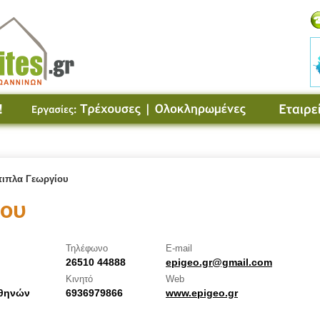
ιπλα Γεωργίου
ίου
Τηλέφωνο
E-mail
26510 44888
epigeo.gr@gmail.com
Κινητό
Web
Αθηνών
6936979866
www.epigeo.gr