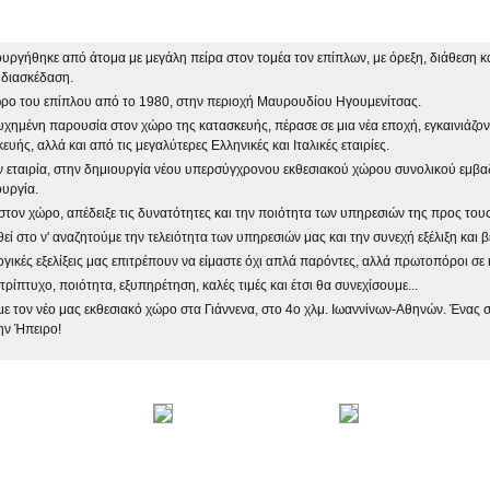
γήθηκε από άτομα με μεγάλη πείρα στον τομέα τον επίπλων, με όρεξη, διάθεση και
 διασκέδαση.
χώρο του επίπλου από το 1980, στην περιοχή Μαυρουδίου Ηγουμενίτσας.
τυχημένη παρουσία στον χώρο της κατασκευής, πέρασε σε μια νέα εποχή, εγκαινιάζο
υής, αλλά και από τις μεγαλύτερες Ελληνικές και Ιταλικές εταιρίες.
ν εταιρία, στην δημιουργία νέου υπερσύγχρονου εκθεσιακού χώρου συνολικού εμβαδ
ουργία.
τον χώρο, απέδειξε τις δυνατότητες και την ποιότητα των υπηρεσιών της προς τους
ί στο ν' αναζητούμε την τελειότητα των υπηρεσιών μας και την συνεχή εξέλιξη και β
γικές εξελίξεις μας επιτρέπουν να είμαστε όχι απλά παρόντες, αλλά πρωτοπόροι σε κ
τρίπτυχο, ποιότητα, εξυπηρέτηση, καλές τιμές και έτσι θα συνεχίσουμε...
ε τον νέο μας εκθεσιακό χώρο στα Γιάννενα, στο 4ο χλμ. Ιωαννίνων-Αθηνών. Ένας 
ην Ήπειρο!