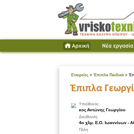
Εταιρείες
>
Έπιπλα Παιδικά
> Έπ
Έπιπλα Γεωργ
Υπεύθυνος
κος Αντώνης Γεωργίου
Διεύθυνση
4ο χλμ. Ε.Ο. Ιωαννίνων - 
Πόλη