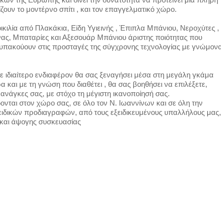
ζουν το μοντέρνο σπίτι , και τον επαγγελματικό χώρο.
ικιλία από Πλακάκια, Είδη Υγιεινής , Έπιπλα Μπάνιου, Νεροχύτες ,
νας, Μπαταρίες και Αξεσουάρ Μπάνιου άριστης ποιότητας που
ι υπακούουν στις προσταγές της σύγχρονης τεχνολογίας με γνώμον
ε ιδιαίτερο ενδιαφέρον θα σας ξεναγήσει μέσα στη μεγάλη γκάμα
α και με τη γνώση που διαθέτει , θα σας βοηθήσει να επιλέξετε,
 ανάγκες σας, με στόχο τη μέγιστη ικανοποίησή σας.
νται στον χώρο σας, σε όλο τον Ν. Ιωαννίνων και σε όλη την
ειδικών προδιαγραφών, από τους εξειδικευμένους υπαλλήλους μας,
 και άψογης συσκευασίας