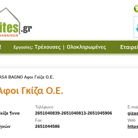
ASA BAGNO Αφοι Γκίζα Ο.Ε.
οι Γκίζα Ο.Ε.
Τηλέφωνο
E-mai
Γκίζα ¶ννα
2651040839-2651040813-2651045906
giza
Fax
Web
θηνών
2651044586
https