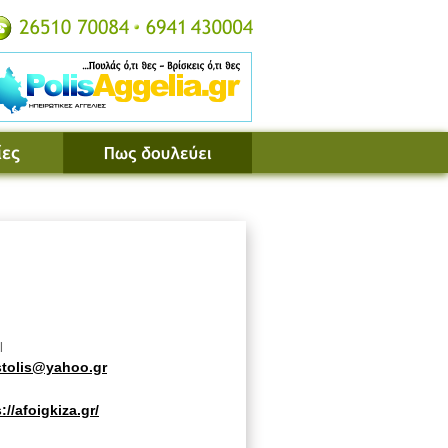
l
stolis@yahoo.gr
://afoigkiza.gr/