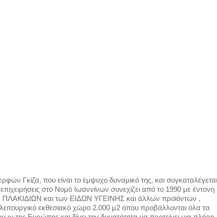
ρφών Γκίζα, που είναι το έμψυχο δυναμικό της, και συγκαταλέγετα
ς επιχειρήσεις στο Νομό Ιωαννίνων συνεχίζει από το 1990 με έντονη
ν ΠΛΑΚΙΔΙΩΝ και των ΕΙΔΩΝ ΥΓΕΙΝΗΣ και άλλων προϊόντων ,
 λειτουργικό εκθεσιακό χώρο 2.000 μ2 όπου προβάλλονται όλα τα
ων της Ευρώπης και δίνει την δυνατότητα να προτείνει μια πλήρη