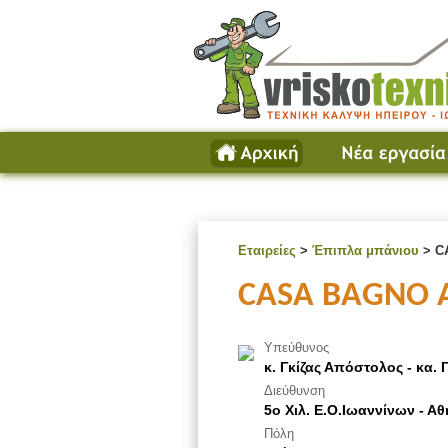
Εταιρείες
>
Έπιπλα μπάνιου
> C
CASA BAGNO Αφ
Υπεύθυνος
κ. Γκίζας Απόστολος - κα. 
Διεύθυνση
5ο Χιλ. Ε.Ο.Ιωαννίνων - Α
Πόλη