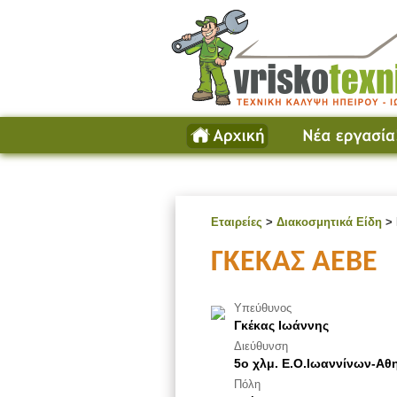
Εταιρείες
>
Διακοσμητικά Είδη
> 
ΓΚΕΚΑΣ ΑΕΒΕ
Υπεύθυνος
Γκέκας Ιωάννης
Διεύθυνση
5ο χλμ. Ε.Ο.Ιωαννίνων-Α
Πόλη